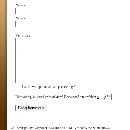
Nazwa:
Nazwa:
Komentarz:
I agree with personal data processing *
Udowodnij, że jesteś człowiekiem! Rozwiązać ten problem
+
?
*
© Copyright by Gospodarstwo Rolne DAMAZYNKA Wszelkie prawa