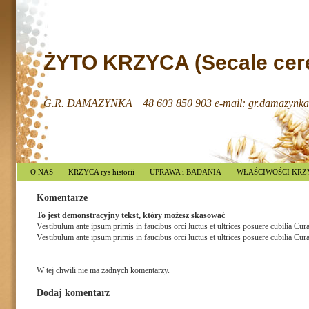
ŻYTO KRZYCA (Secale cere
G.R. DAMAZYNKA +48 603 850 903 e-mail: gr.damazynka
O NAS
KRZYCA rys historii
UPRAWA i BADANIA
WŁAŚCIWOŚCI KRZ
Komentarze
To jest demonstracyjny tekst, który możesz skasować
Vestibulum ante ipsum primis in faucibus orci luctus et ultrices posuere cubilia Cur
Vestibulum ante ipsum primis in faucibus orci luctus et ultrices posuere cubilia Cura
W tej chwili nie ma żadnych komentarzy.
Dodaj komentarz