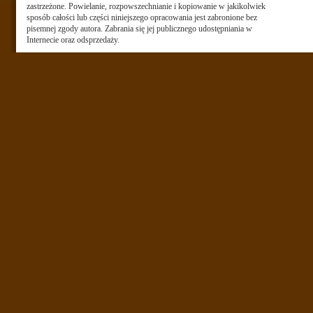
zastrzeżone. Powielanie, rozpowszechnianie i kopiowanie w jakikolwiek
sposób całości lub części niniejszego opracowania jest zabronione bez
pisemnej zgody autora. Zabrania się jej publicznego udostępniania w
Internecie oraz odsprzedaży.